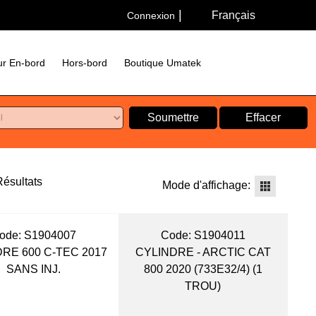
Français
Connexion
r En-bord
Hors-bord
Boutique Umatek
Soumettre
Effacer
ésultats
Mode d'affichage:
ode:
 S1904007
Code:
 S1904011
RE 600 C-TEC 2017
CYLINDRE - ARCTIC CAT
SANS INJ.
800 2020 (733E32/4) (1
TROU)