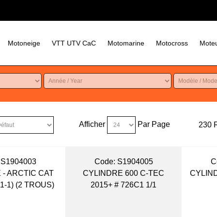
Motoneige
VTT UTV CaC
Motomarine
Motocross
Moteu
Afficher
Par Page
230 R
 S1904003
Code:
 S1904005
C
 - ARCTIC CAT
CYLINDRE 600 C-TEC
CYLIND
1-1) (2 TROUS)
2015+ # 726C1 1/1