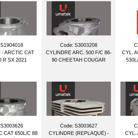
 S1904018
Code:
 S3003208
C
 - ARCTIC CAT
CYLINDRE ARC. 500 F/C 86-
CYL. A
0 R SX 2021
90 CHEETAH COUGAR
530L
 S3003626
Code:
 S3003627
C
C CAT 650L/C 88
CYLINDRE (REPLAQUÉ) -
CYL. 