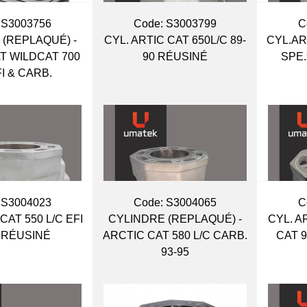
 S3003756
Code:
 S3003799
C
 (REPLAQUÉ) -
CYL. ARTIC CAT 650L/C 89-
CYL.AR
T WILDCAT 700
90 RÉUSINÉ
SPE
FI & CARB.
 S3004023
Code:
 S3004065
C
CAT 550 L/C EFI
CYLINDRE (REPLAQUÉ) -
CYL. 
4 RÉUSINÉ
ARCTIC CAT 580 L/C CARB.
CAT 9
93-95