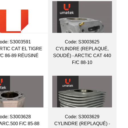
ode:
 S3003591
Code:
 S3003625
RTIC CAT EL TIGRE
CYLINDRE (REPLAQUÉ,
/C 86-89 RÉUSINÉ
SOUDÉ) - ARCTIC CAT 440
F/C 88-10
ode:
 S3003628
Code:
 S3003629
ARC.500 F/C 85-88
CYLINDRE (REPLAQUÉ) -