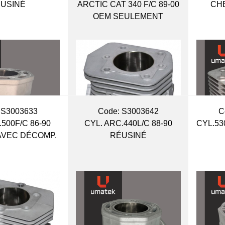
USINÉ
ARCTIC CAT 340 F/C 89-00
CH
OEM SEULEMENT
 S3003633
Code:
 S3003642
C
500F/C 86-90
CYL. ARC.440L/C 88-90
CYL.53
AVEC DÉCOMP.
RÉUSINÉ