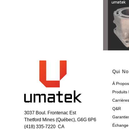
Qui N
À Propo
Produits 
Carrière
Q&R
3037 Boul. Frontenac Est
Garantie
Thetford Mines (Québec), G6G 6P6
Échange 
(418) 335-7220 CA