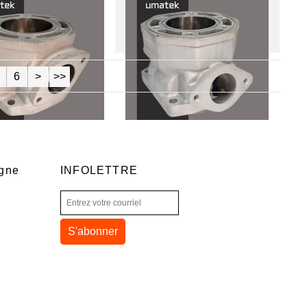
6
>
>>
igne
INFOLETTRE
S'abonner