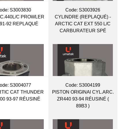
ode:
 S3003830
Code:
 S3003926
C.440L/C PROWLER
CYLINDRE (REPLAQUÉ) -
.91-92 REPLAQUÉ
ARCTIC CAT EXT 550 L/C
CARBURATEUR SPÉ
ode:
 S3004077
Code:
 S3004199
ARTIC CAT THUNDER
PISTON ORIGINAl CYL.ARC.
00 93-97 RÉUSINÉ
ZR440 93-94 RÉUSINÉ (
89B3 )