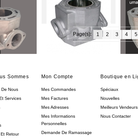
Page(s):
1
2
3
4
5
ous Sommes
Mon Compte
Boutique en L
s De Nous
Mes Commandes
Spéciaux
Et Services
Mes Factures
Nouvelles
s
Mes Adresses
Meilleurs Vendeurs
Mes Informations
Nous Contacter
Personnelles
s
Demande De Ramassage
Et Retour