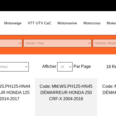
Motoneige
VTT UTV CaC
Motomarine
Motocross
Moteu
Afficher
Par Page
18 Ré
WS.PH125-HN44
Code:
 MM.WS.PH125-HN45
Code:
 
R HONDA 125
DÉMARREUR HONDA 250
DÉMA
2014-2017
CRF-X 2004-2016