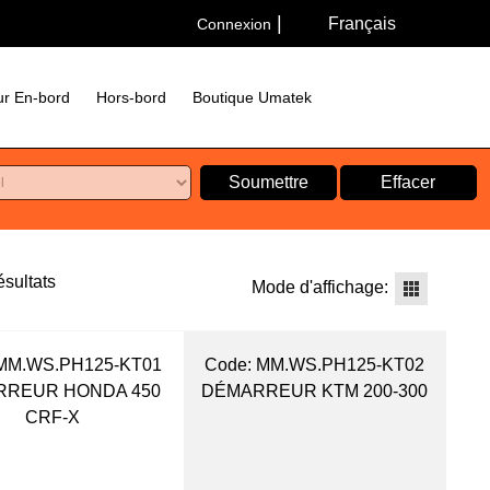
Français
Connexion
r En-bord
Hors-bord
Boutique Umatek
Soumettre
Effacer
sultats
Mode d'affichage:
MM.WS.PH125-KT01
Code:
 MM.WS.PH125-KT02
RREUR HONDA 450
DÉMARREUR KTM 200-300
CRF-X