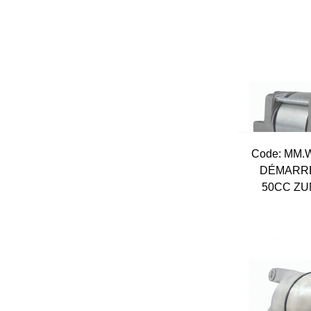
Code:
 MM.
DÉMARR
50CC ZU