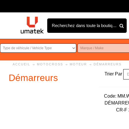
ACCUEIL
MOTOCROSS
MOTEUR
DÉMARREURS
Trier Par
Démarreurs
Code:
 MM.
DÉMARREU
CR-F 