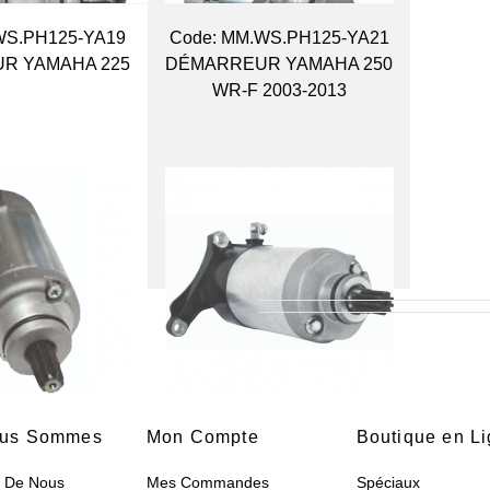
WS.PH125-YA19
Code:
 MM.WS.PH125-YA21
R YAMAHA 225
DÉMARREUR YAMAHA 250
WR-F 2003-2013
ous Sommes
Mon Compte
Boutique en L
s De Nous
Mes Commandes
Spéciaux