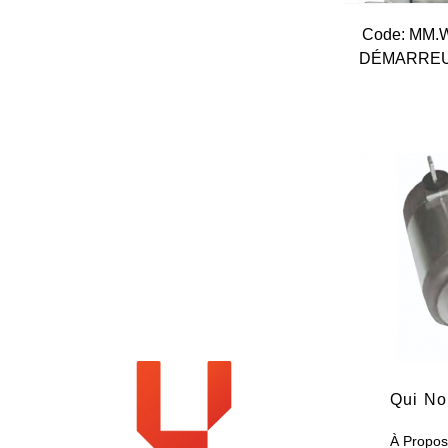
Code:
 MM.
DÉMARREU
Qui N
À Propo