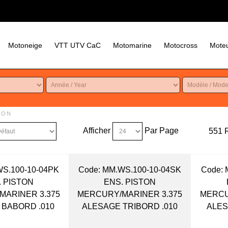
Motoneige
VTT UTV CaC
Motomarine
Motocross
Moteu
ION
Afficher
Par Page
551 R
WS.100-10-04PK
Code:
 MM.WS.100-10-04SK
Code:
 
. PISTON
ENS. PISTON
MARINER 3.375
MERCURY/MARINER 3.375
MERCU
 BABORD .010
ALESAGE TRIBORD .010
ALES