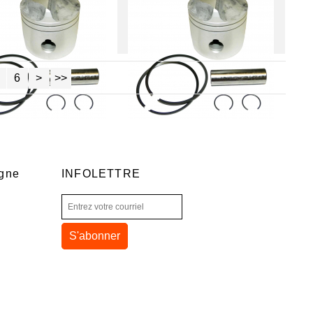
6
>
>>
igne
INFOLETTRE
S'abonner