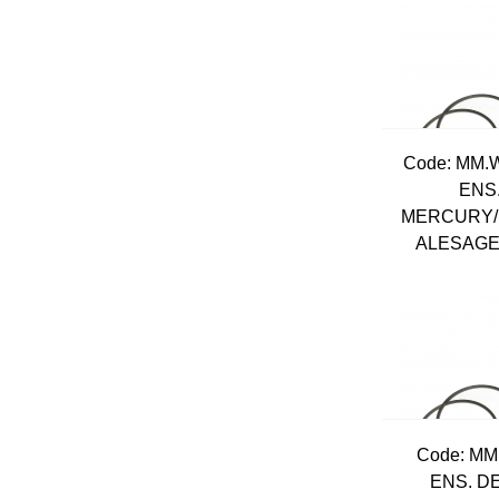
Code:
 MM.
ENS
MERCURY/
ALESAGE
Code:
 MM
ENS. D