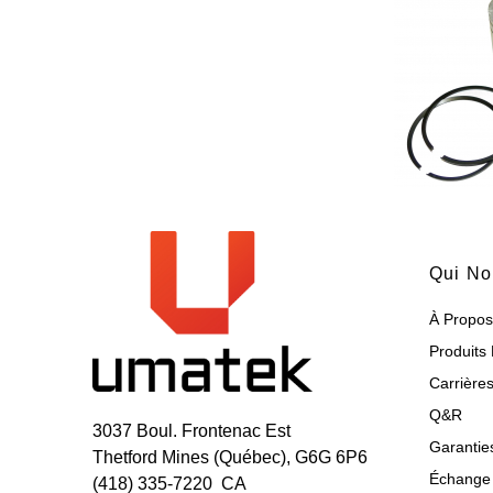
Qui N
À Propo
Produits 
Carrière
Q&R
3037 Boul. Frontenac Est
Garantie
Thetford Mines (Québec), G6G 6P6
Échange 
(418) 335-7220 CA