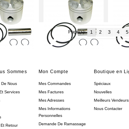
Page(s):
1
2
3
4
5
ous Sommes
Mon Compte
Boutique en L
s De Nous
Mes Commandes
Spéciaux
Et Services
Mes Factures
Nouvelles
s
Mes Adresses
Meilleurs Vendeurs
Mes Informations
Nous Contacter
Personnelles
s
Demande De Ramassage
Et Retour