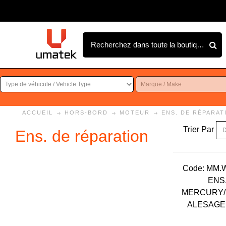
ACCUEIL
HORS-BORD
MOTEUR
ENS. DE RÉPARAT
Trier Par
Ens. de réparation
Code:
 MM.
ENS
MERCURY/
ALESAGE