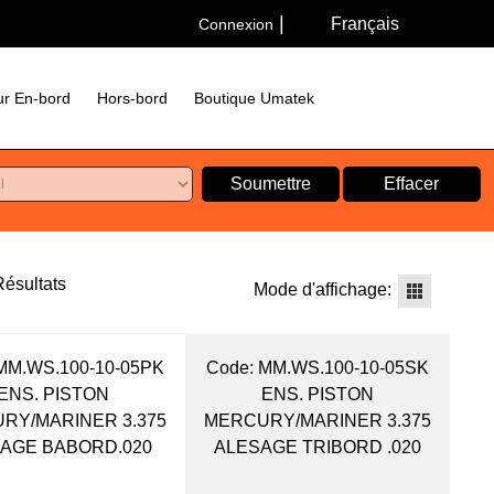
Français
Connexion
r En-bord
Hors-bord
Boutique Umatek
Soumettre
Effacer
ésultats
Mode d'affichage:
MM.WS.100-10-05PK
Code:
 MM.WS.100-10-05SK
ENS. PISTON
ENS. PISTON
RY/MARINER 3.375
MERCURY/MARINER 3.375
AGE BABORD.020
ALESAGE TRIBORD .020