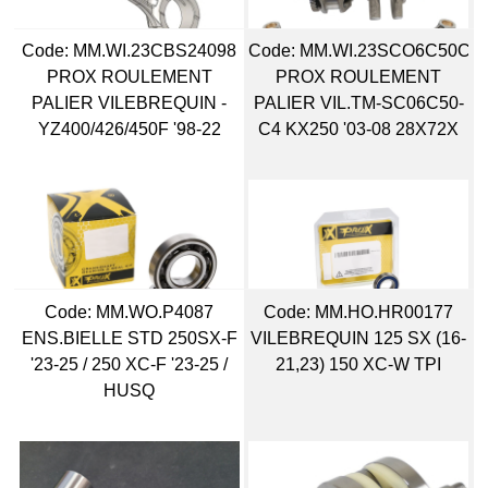
Code:
 MM.WI.23CBS24098
Code:
 MM.WI.23SCO6C50C4
PROX ROULEMENT
PROX ROULEMENT
PALIER VILEBREQUIN -
PALIER VIL.TM-SC06C50-
YZ400/426/450F '98-22
C4 KX250 '03-08 28X72X
Code:
 MM.WO.P4087
Code:
 MM.HO.HR00177
ENS.BIELLE STD 250SX-F
VILEBREQUIN 125 SX (16-
'23-25 / 250 XC-F '23-25 /
21,23) 150 XC-W TPI
HUSQ