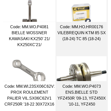
Code:
 MM.WO.P4081
Code:
 MM.HO.HR00176
BIELLE WOSSNER
VILEBREQUIN KTM 85 SX
KAWASAKI KX250' 21/
(18-24) TC 85 (18-24)
KX250XC'21/
Code:
 MM.WI.23SX06C62V1
Code:
 MM.WO.P4073
PROX ROULEMENT
ENS.BIELLE STD
PALIER VIL.SX06C62V1
YFZ450R '09-13, YFZ450X
CRF250R '18-22 30X72X16
'10-11, YFZ450