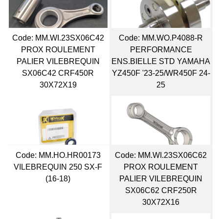
Code:
 MM.WI.23SX06C42
Code:
 MM.WO.P4088-R
PROX ROULEMENT
PERFORMANCE
PALIER VILEBREQUIN
ENS.BIELLE STD YAMAHA
SX06C42 CRF450R
YZ450F '23-25/WR450F 24-
30X72X19
25
Code:
 MM.HO.HR00173
Code:
 MM.WI.23SX06C62
VILEBREQUIN 250 SX-F
PROX ROULEMENT
(16-18)
PALIER VILEBREQUIN
SX06C62 CRF250R
30X72X16